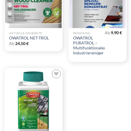
Ab
9,90
€
AKTUELLE ANGEBOTE
REINIGUNG
OWATROL
OWATROL NET-TROL
PURATROL –
Ab
24,50
€
Multifunktionaler
Industriereiniger
Zu
Wunschliste
hinzufügen