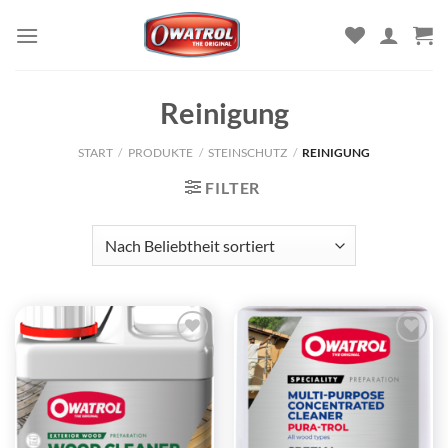
Zum
Inhalt
springen
Reinigung
START
/
PRODUKTE
/
STEINSCHUTZ
/
REINIGUNG
FILTER
Zu
Zu
Wunschliste
Wunschliste
hinzufügen
hinzufügen