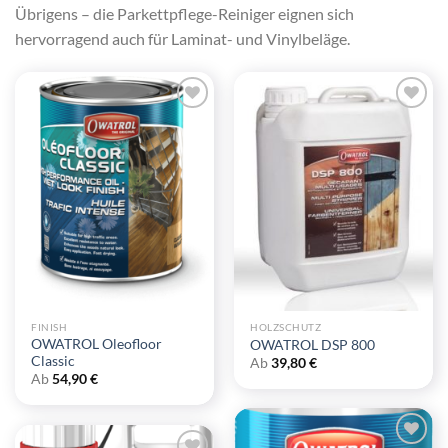
Übrigens – die Parkettpflege-Reiniger eignen sich
hervorragend auch für Laminat- und Vinylbeläge.
Zu
Zu
Wunschliste
Wunschliste
hinzufügen
hinzufügen
FINISH
HOLZSCHUTZ
OWATROL Oleofloor
OWATROL DSP 800
Classic
Ab
39,80
€
Ab
54,90
€