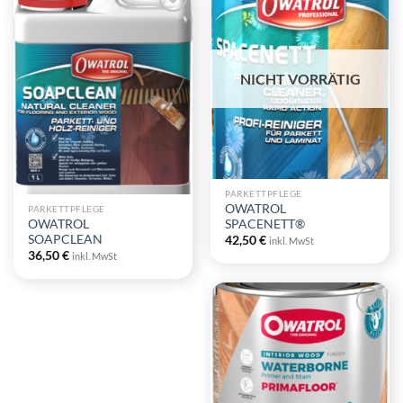
Zu
Wunschliste
Zu
hinzufügen
Wunschliste
hinzufügen
NICHT VORRÄTIG
PARKETTPFLEGE
OWATROL
PARKETTPFLEGE
OWATROL
SPACENETT®
SOAPCLEAN
42,50
€
inkl. MwSt
36,50
€
inkl. MwSt
Zu
Wunschliste
hinzufügen