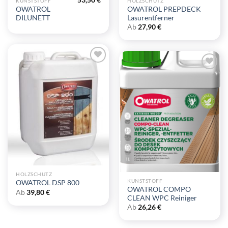
KUNSTSTOFF
HOLZSCHUTZ
OWATROL
OWATROL PREPDECK
DILUNETT
Lasurentferner
Ab
27,90
€
Zu
Zu
Wunschliste
Wunschliste
hinzufügen
hinzufügen
HOLZSCHUTZ
KUNSTSTOFF
OWATROL DSP 800
OWATROL COMPO
Ab
39,80
€
CLEAN WPC Reiniger
Ab
26,26
€