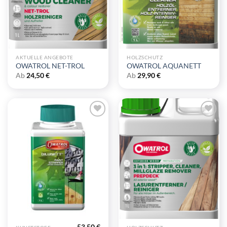
AKTUELLE ANGEBOTE
HOLZSCHUTZ
OWATROL NET-TROL
OWATROL AQUANETT
Ab
24,50
€
Ab
29,90
€
Zu
Zu
Wunschliste
Wunschliste
hinzufügen
hinzufügen
53,50
€