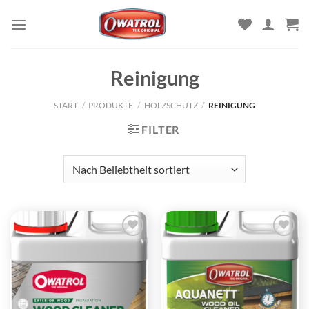
Zum
Inhalt
springen
Reinigung
START
/
PRODUKTE
/
HOLZSCHUTZ
/
REINIGUNG
FILTER
Zu
Zu
Wunschliste
Wunschliste
hinzufügen
hinzufügen