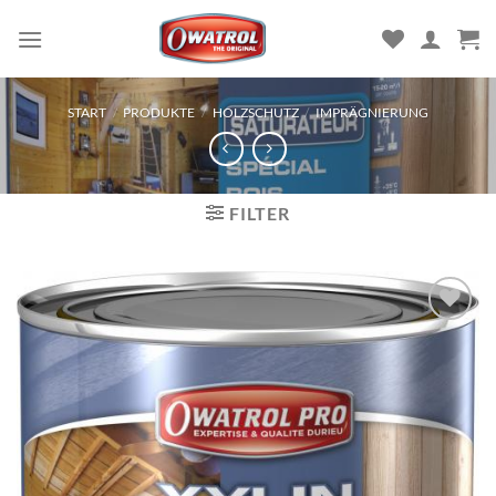
Zum
Inhalt
springen
START
/
PRODUKTE
/
HOLZSCHUTZ
/
IMPRÄGNIERUNG
FILTER
Zu
Wunschliste
hinzufügen