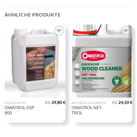
ÄHNLICHE PRODUKTE
Zu
Zu
Wunschliste
Wunschliste
hinzufügen
hinzufügen
Ab
39,80
€
Ab
24,50
€
HOLZSCHUTZ
AKTUELLE ANGEBOTE
OWATROL DSP
OWATROL NET-
800
TROL