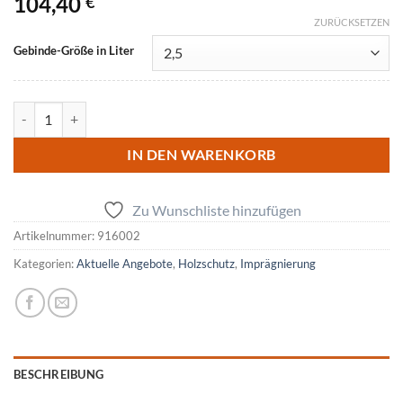
104,40
€
ZURÜCKSETZEN
Gebinde-Größe in Liter
OWATROL Xylin Holzschutz für Innen Menge
IN DEN WARENKORB
Zu Wunschliste hinzufügen
Artikelnummer:
916002
Kategorien:
Aktuelle Angebote
,
Holzschutz
,
Imprägnierung
BESCHREIBUNG