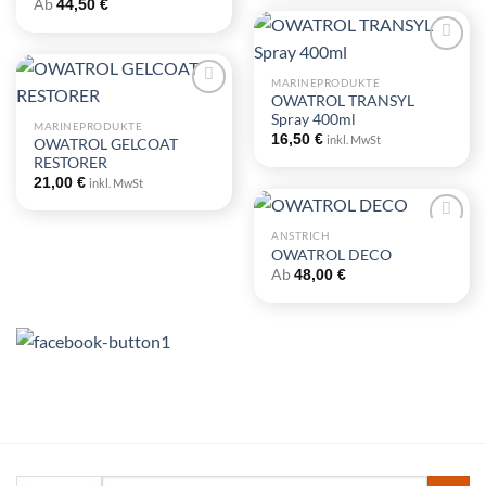
Ab
44,50
€
Wunschliste
hinzufügen
MARINEPRODUKTE
Zu
OWATROL TRANSYL
Wunschliste
Spray 400ml
hinzufügen
MARINEPRODUKTE
Zu
16,50
€
inkl. MwSt
OWATROL GELCOAT
Wunschliste
RESTORER
hinzufügen
21,00
€
inkl. MwSt
ANSTRICH
OWATROL DECO
Zu
Ab
48,00
€
Wunschliste
hinzufügen