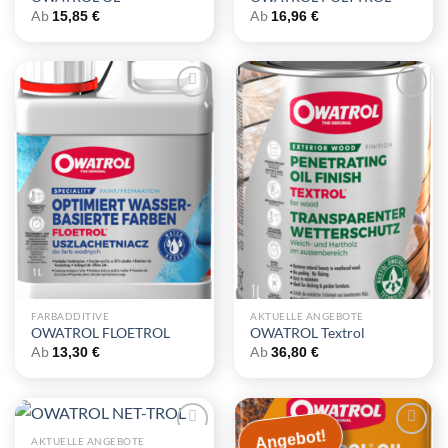
Ab
Ab
15,85
€
16,96
€
Zu
Zu
Wunschliste
Wunschliste
hinzufügen
hinzufügen
FARBADDITIVE
AKTUELLE ANGEBOTE
OWATROL FLOETROL
OWATROL Textrol
Ab
Ab
13,30
€
36,80
€
Angebot!
AKTUELLE ANGEBOTE