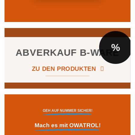
%
ABVERKAUF B-WARE
ZU DEN PRODUKTEN
GEH AUF NUMMER SICHER!
Mach es mit OWATROL!