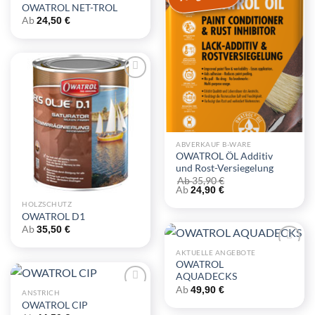
OWATROL NET-TROL
Zu
Zu
Ab
24,50
€
Wunschliste
Wunschliste
hinzufügen
hinzufügen
Zu
Wunschliste
hinzufügen
ABVERKAUF B-WARE
OWATROL ÖL Additiv
und Rost-Versiegelung
Ab
35,90
€
Ab
24,90
€
HOLZSCHUTZ
OWATROL D1
Ab
35,50
€
AKTUELLE ANGEBOTE
OWATROL
Zu
AQUADECKS
Wunschliste
Ab
49,90
€
hinzufügen
ANSTRICH
OWATROL CIP
Zu