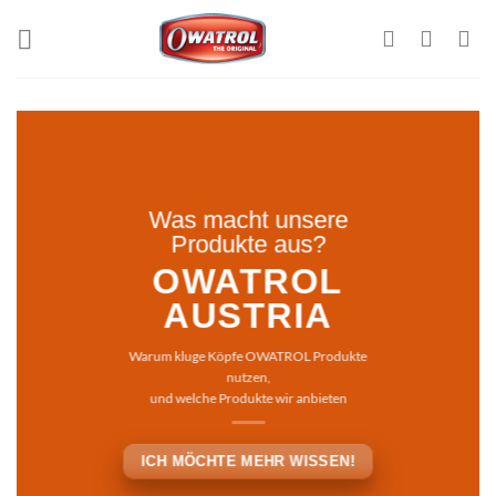
Zum
Inhalt
springen
Was macht unsere
Produkte aus?
OWATROL
AUSTRIA
Warum kluge Köpfe OWATROL Produkte
nutzen,
und welche Produkte wir anbieten
ICH MÖCHTE MEHR WISSEN!