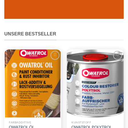
UNSERE BESTSELLER
Zu
Zu
Wunschliste
Wunschliste
hinzufügen
hinzufügen
FARBADDITIVE
KUNSTSTOFF
OWATROL ÖL
OWATROL POLYTROL