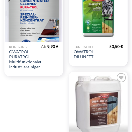
hinzufügen
hinzufügen
Ab
9,90
€
53,50
€
REINIGUNG
KUNSTSTOFF
OWATROL
OWATROL
PURATROL –
DILUNETT
Multifunktionaler
Industriereiniger
Zu
Wunschliste
hinzufügen