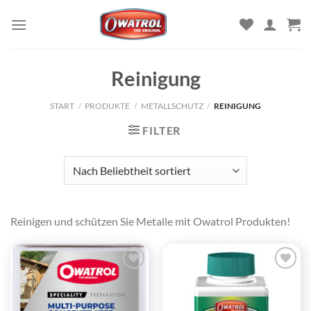
Zum
Inhalt
springen
Reinigung
START
/
PRODUKTE
/
METALLSCHUTZ
/
REINIGUNG
FILTER
Reinigen und schützen Sie Metalle mit Owatrol Produkten!
Zu
Zu
Wunschliste
Wunschliste