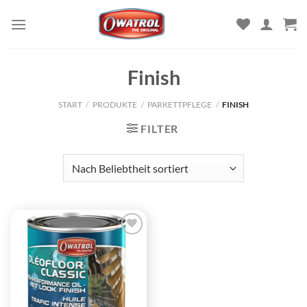
Zum
Inhalt
springen
Finish
START
/
PRODUKTE
/
PARKETTPFLEGE
/
FINISH
FILTER
Zu
Wunschliste
hinzufügen