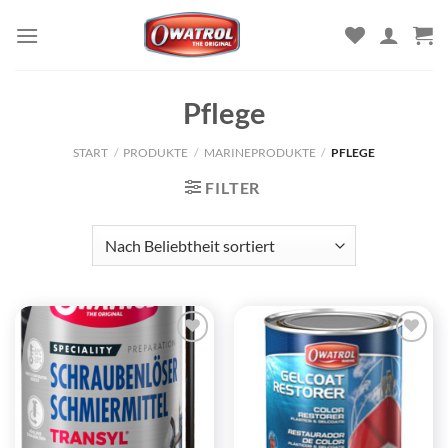
Zum
Inhalt
springen
Pflege
START
/
PRODUKTE
/
MARINEPRODUKTE
/
PFLEGE
FILTER
Zu
Zu
Wunschliste
Wunschliste
hinzufügen
hinzufügen