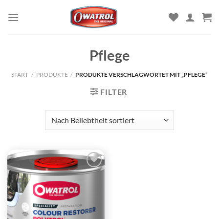
Zum
Inhalt
springen
Pflege
START
/
PRODUKTE
/
PRODUKTE VERSCHLAGWORTET MIT „PFLEGE“
FILTER
Zu
Wunschliste
hinzufügen