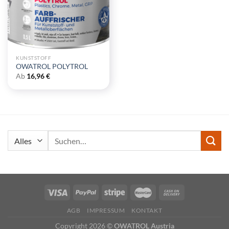
KUNSTSTOFF
OWATROL POLYTROL
Ab
16,96
€
Suchen
nach:
AGB
IMPRESSUM
KONTAKT
Copyright 2026 ©
OWATROL Austria