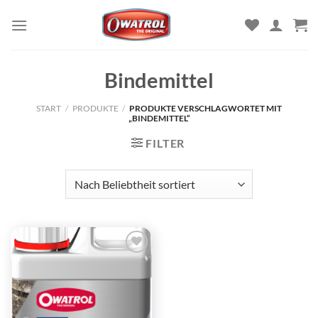
Zum
Inhalt
springen
Bindemittel
START
/
PRODUKTE
/
PRODUKTE VERSCHLAGWORTET MIT
„BINDEMITTEL“
FILTER
Zu
Wunschliste
hinzufügen