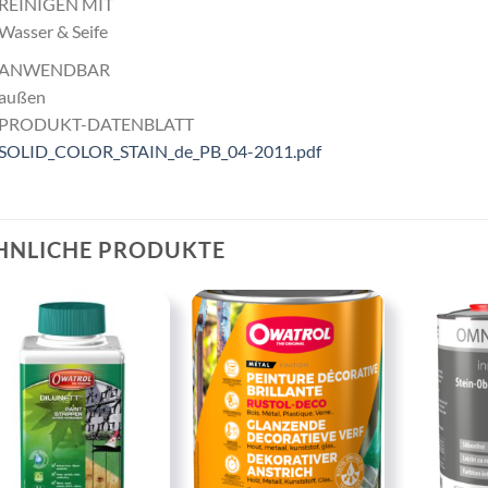
REINIGEN MIT
Wasser & Seife
ANWENDBAR
außen
PRODUKT-DATENBLATT
SOLID_COLOR_STAIN_de_PB_04-2011.pdf
HNLICHE PRODUKTE
Zu
Zu
Wunschliste
Wunschliste
hinzufügen
hinzufügen