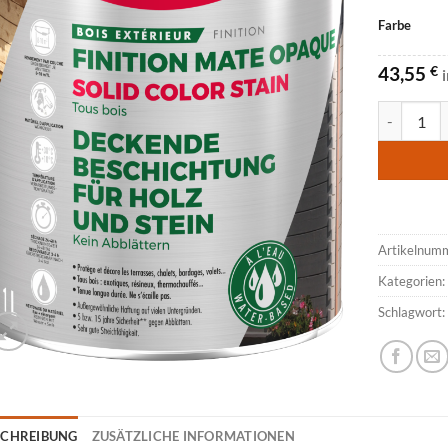
Farbe
43,55
€
OWATROL 
Artikelnum
Kategorien
Schlagwort
SCHREIBUNG
ZUSÄTZLICHE INFORMATIONEN