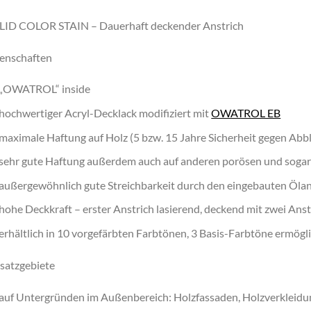
LID COLOR STAIN – Dauerhaft deckender Anstrich
enschaften
„OWATROL“ inside
hochwertiger Acryl-Decklack modifiziert mit
OWATROL EB
maximale Haftung auf Holz (5 bzw. 15 Jahre Sicherheit gegen Abb
sehr gute Haftung außerdem auch auf anderen porösen und soga
außergewöhnlich gute Streichbarkeit durch den eingebauten Ölan
hohe Deckkraft – erster Anstrich lasierend, deckend mit zwei Ans
erhältlich in 10 vorgefärbten Farbtönen, 3 Basis-Farbtöne ermög
satzgebiete
auf Untergründen im Außenbereich: Holzfassaden, Holzverkleidun