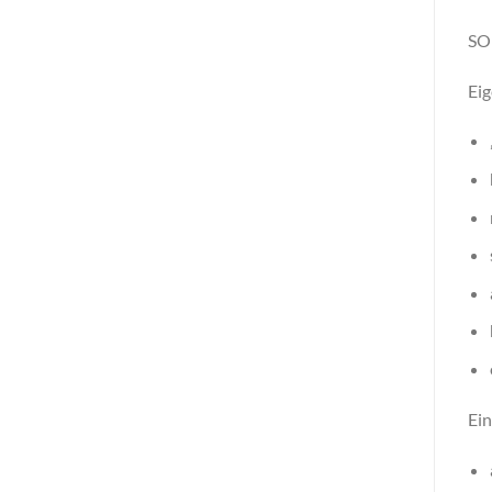
SO
Eig
Ein