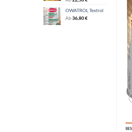
OWATROL Textrol
Ab
36,80
€
BE