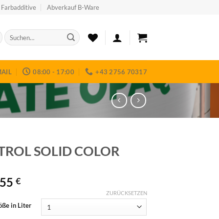
Farbadditive
Abverkauf B-Ware
Suchen
nach:
MAIL
08:00 - 17:00
+43 2756 70317
ROL SOLID COLOR
,55
€
ZURÜCKSETZEN
ße in Liter