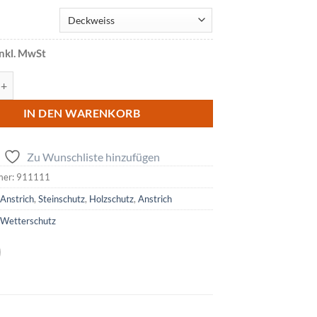
inkl. MwSt
SOLID COLOR Menge
IN DEN WARENKORB
Zu Wunschliste hinzufügen
mer:
911111
:
Anstrich
,
Steinschutz
,
Holzschutz
,
Anstrich
:
Wetterschutz