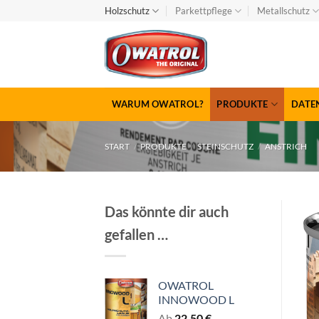
Zum
Holzschutz
Parkettpflege
Metallschutz
Inhalt
springen
WARUM OWATROL?
PRODUKTE
DATE
START
/
PRODUKTE
/
STEINSCHUTZ
/
ANSTRICH
Das könnte dir auch
gefallen …
OWATROL
INNOWOOD L
Ab
22,50
€