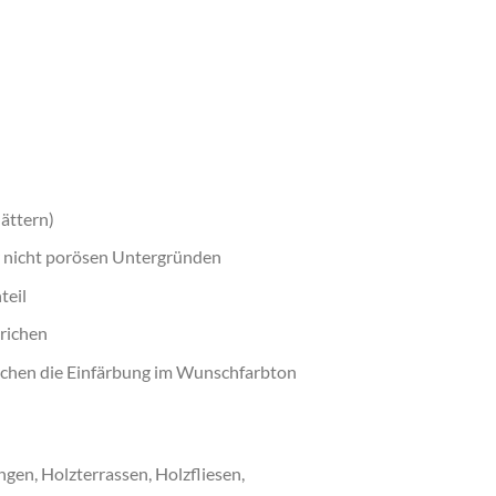
lättern)
r nicht porösen Untergründen
teil
trichen
lichen die Einfärbung im Wunschfarbton
gen, Holzterrassen, Holzfliesen,