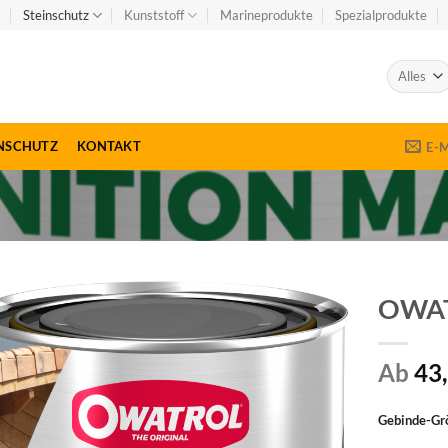
Steinschutz
Kunststoff
Marineprodukte
Spezialprodukte
NSCHUTZ
KONTAKT
E-
OWAT
Zu
Ab
43
Wunschliste
hinzufügen
Gebinde-Grö